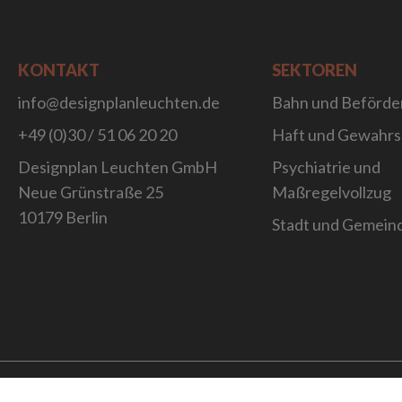
KONTAKT
SEKTOREN
info@designplanleuchten.de
Bahn und Beförde
+49 (0)30 / 51 06 20 20
Haft und Gewahr
Designplan Leuchten GmbH
Psychiatrie und
Neue Grünstraße 25
Maßregelvollzug
10179 Berlin
Stadt und Gemein