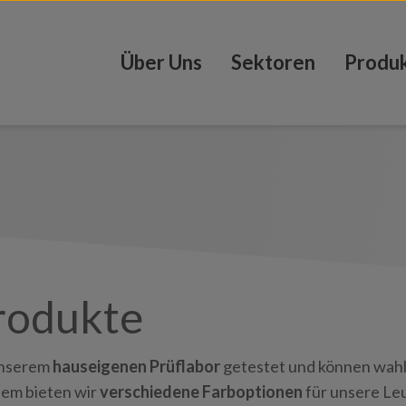
Über Uns
Sektoren
Produ
rodukte
unserem
hauseigenen Prüflabor
getestet und können wah
em bieten wir
verschiedene Farboptionen
für unsere Le