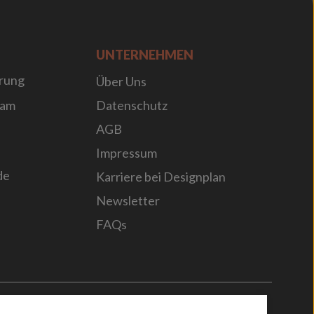
UNTERNEHMEN
rung
Über Uns
sam
Datenschutz
AGB
Impressum
de
Karriere bei Designplan
Newsletter
FAQs