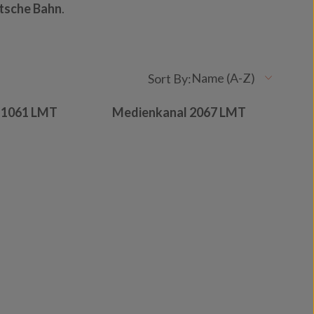
utsche Bahn
.
 1061 LMT
Medienkanal 2067 LMT