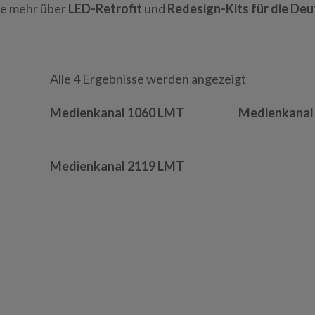
ie mehr über
LED-Retrofit
und
Redesign-Kits für die De
Alle 4 Ergebnisse werden angezeigt
Medienkanal 1060 LMT
Medienkanal
Medienkanal 2119 LMT