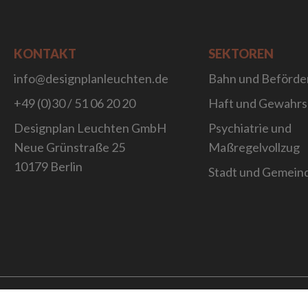
KONTAKT
SEKTOREN
info@designplanleuchten.de
Bahn und Beförde
+49 (0)30 / 51 06 20 20
Haft und Gewahr
Designplan Leuchten GmbH
Psychiatrie und
Neue Grünstraße 25
Maßregelvollzug
10179 Berlin
Stadt und Gemein