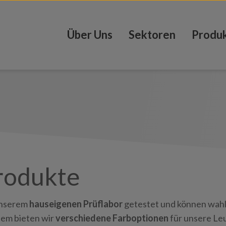
Über Uns
Sektoren
Produ
rodukte
unserem
hauseigenen Prüflabor
getestet und können wah
em bieten wir
verschiedene Farboptionen
für unsere Le