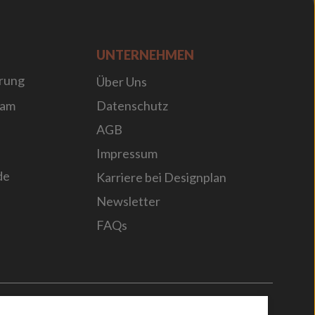
UNTERNEHMEN
rung
Über Uns
sam
Datenschutz
AGB
Impressum
de
Karriere bei Designplan
Newsletter
FAQs