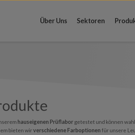
Über Uns
Sektoren
Produ
rodukte
unserem
hauseigenen Prüflabor
getestet und können wah
em bieten wir
verschiedene Farboptionen
für unsere Le