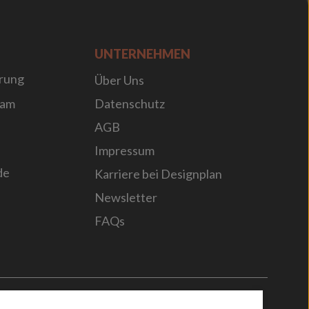
UNTERNEHMEN
rung
Über Uns
sam
Datenschutz
AGB
Impressum
de
Karriere bei Designplan
Newsletter
FAQs