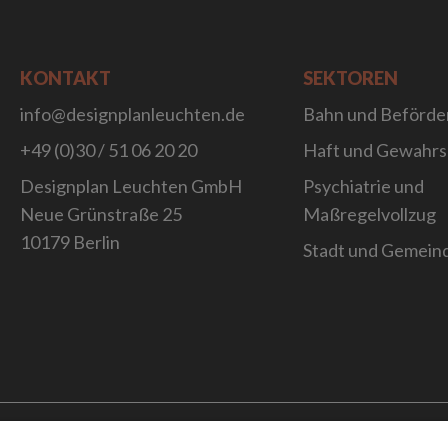
KONTAKT
SEKTOREN
info@designplanleuchten.de
Bahn und Beförde
+49 (0)30 / 51 06 20 20
Haft und Gewahr
Designplan Leuchten GmbH
Psychiatrie und
Neue Grünstraße 25
Maßregelvollzug
10179 Berlin
Stadt und Gemein