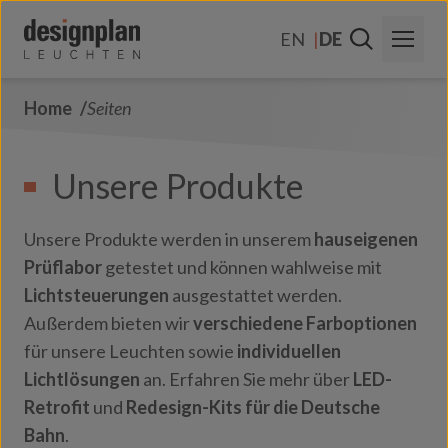
Zum Inhalt springen
EN
DE
Home
Seiten
Über Uns
Sektoren
Unsere Produkte
Produkte
Unsere Produkte werden in unserem
hauseigenen
Kontakt
Prüflabor
getestet und können wahlweise mit
Lichtsteuerungen
ausgestattet werden.
FAQs
Außerdem bieten wir
verschiedene Farboptionen
für unsere Leuchten sowie
individuellen
Lichtlösungen
an. Erfahren Sie mehr über
LED-
Retrofit
und
Redesign-Kits für die Deutsche
Bahn
.