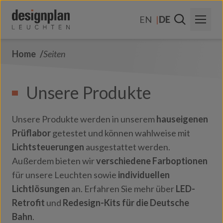
Zum Inhalt springen
EN
DE
Home
Seiten
Über Uns
Sektoren
Unsere Produkte
Produkte
Unsere Produkte werden in unserem
hauseigenen
Kontakt
Prüflabor
getestet und können wahlweise mit
Lichtsteuerungen
ausgestattet werden.
FAQs
Außerdem bieten wir
verschiedene Farboptionen
für unsere Leuchten sowie
individuellen
Lichtlösungen
an. Erfahren Sie mehr über
LED-
Retrofit
und
Redesign-Kits für die Deutsche
Bahn
.