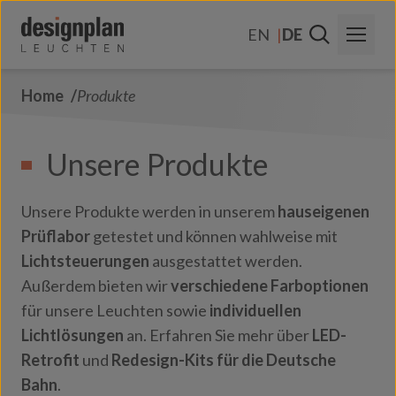
Zum Inhalt springen
EN
DE
Home
Produkte
Über Uns
Sektoren
Unsere Produkte
Produkte
Unsere Produkte werden in unserem
hauseigenen
Kontakt
Prüflabor
getestet und können wahlweise mit
Lichtsteuerungen
ausgestattet werden.
FAQs
Außerdem bieten wir
verschiedene Farboptionen
für unsere Leuchten sowie
individuellen
Lichtlösungen
an. Erfahren Sie mehr über
LED-
Retrofit
und
Redesign-Kits für die Deutsche
Bahn
.