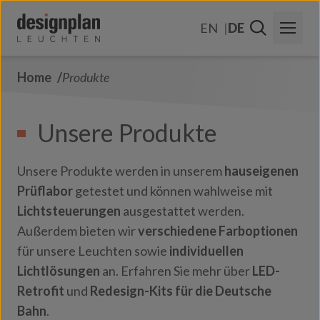
Zum Inhalt springen
EN
DE
Home
Produkte
Über Uns
Sektoren
Unsere Produkte
Produkte
Unsere Produkte werden in unserem
hauseigenen
Kontakt
Prüflabor
getestet und können wahlweise mit
Lichtsteuerungen
ausgestattet werden.
FAQs
Außerdem bieten wir
verschiedene Farboptionen
für unsere Leuchten sowie
individuellen
Lichtlösungen
an. Erfahren Sie mehr über
LED-
Retrofit
und
Redesign-Kits für die Deutsche
Bahn
.