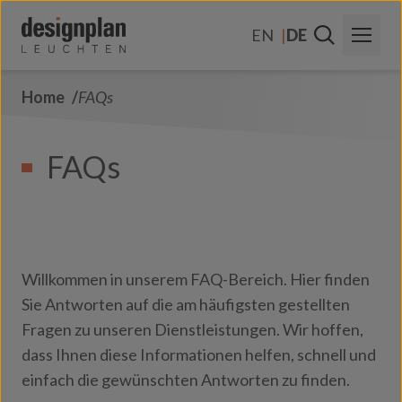
Zum Inhalt springen
EN
DE
Home
FAQs
Über Uns
Sektoren
FAQs
Produkte
Kontakt
FAQs
Willkommen in unserem FAQ-Bereich. Hier finden
Sie Antworten auf die am häufigsten gestellten
Fragen zu unseren Dienstleistungen. Wir hoffen,
dass Ihnen diese Informationen helfen, schnell und
einfach die gewünschten Antworten zu finden.