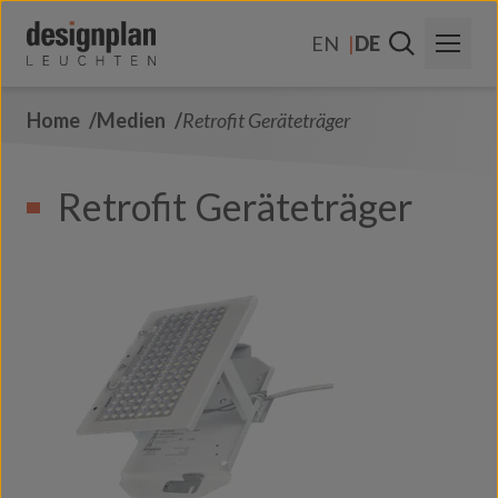
Zum Inhalt springen
EN
DE
Home
Medien
Retrofit Geräteträger
Über Uns
Sektoren
Retrofit Geräteträger
Produkte
Kontakt
FAQs