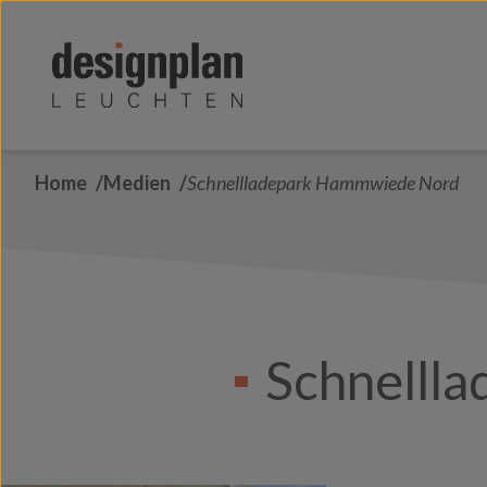
Zum Inhalt springen
Home
Medien
Schnellladepark Hammwiede Nord
Schnelll