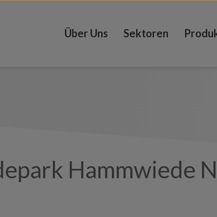
Über Uns
Sektoren
Produ
adepark Hammwiede 