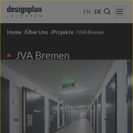
Zum Inhalt springen
EN
DE
Home
Über Uns
Projekte
JVA Bremen
Über Uns
Sektoren
JVA Bremen
Produkte
Kontakt
FAQs