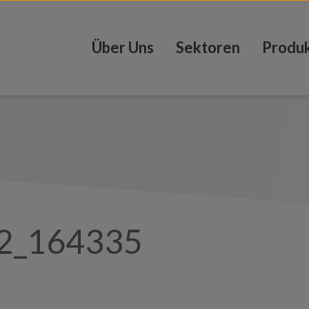
Über Uns
Sektoren
Produ
2_164335