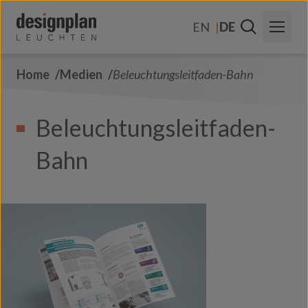
Zum Inhalt springen
EN
DE
Home
Medien
Beleuchtungsleitfaden-Bahn
Über Uns
Sektoren
Beleuchtungsleitfaden-
Produkte
Bahn
Kontakt
FAQs