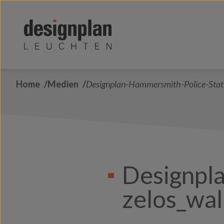
Zum Inhalt springen
Home
Medien
Designplan-Hammersmith-Police-Stati
Designpl
zelos_wal