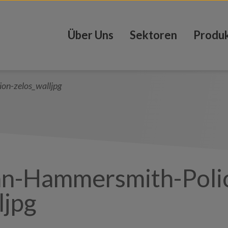
Über Uns
Sektoren
Produ
on-zelos_walljpg
an-Hammersmith-Polic
ljpg