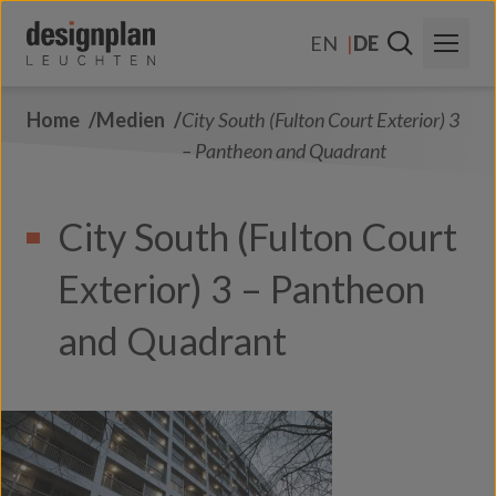
Zum Inhalt springen
EN
DE
Home
Medien
City South (Fulton Court Exterior) 3
Über Uns
– Pantheon and Quadrant
Sektoren
City South (Fulton Court
Produkte
Exterior) 3 – Pantheon
Kontakt
FAQs
and Quadrant