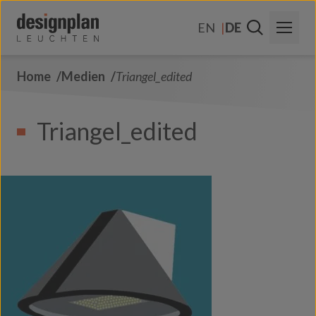
Zum Inhalt springen
EN
DE
Home
Medien
Triangel_edited
Über Uns
Sektoren
Triangel_edited
Produkte
Kontakt
FAQs