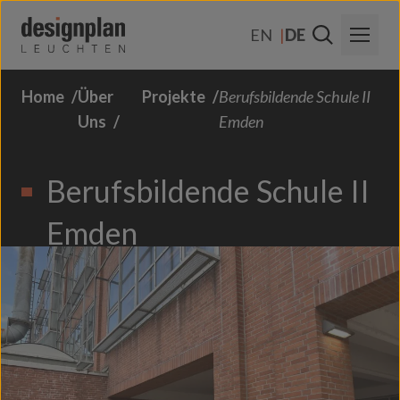
Zum Inhalt springen
EN
DE
Home
Über
Projekte
Berufsbildende Schule II
Über Uns
Uns
Emden
Sektoren
Berufsbildende Schule II
Produkte
Emden
Kontakt
FAQs