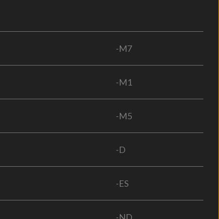
-M7
-M1
-M5
-D
-ES
-ND