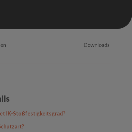
nen
Downloads
ils
t IK-Stoßfestigkeitsgrad?
Schutzart?