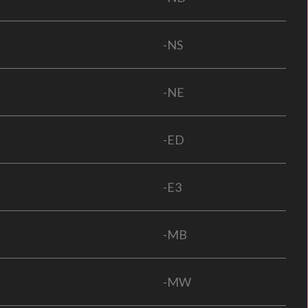
-NS
-NE
-ED
-E3
-MB
-MW