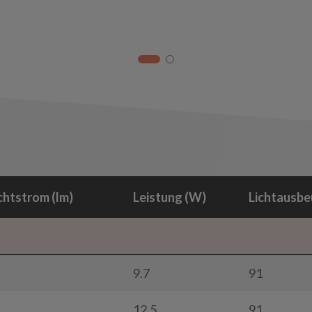
chtstrom (lm)
Leistung (W)
Lichtausbe
9.7
91
12.5
91