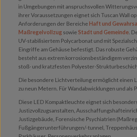
in Umgebungen mit anspruchsvollen Witterungsve
ihrer Voraussetzungen eignet sich Tuscan Wall opt
Anforderungen der Bereiche
Haft und Gewahrs
Maßregelvollzug
sowie
Stadt und Gemeinde
. D
UV-stabilisiertem Polycarbonat und mit Spezials
Eingriffe am Gehäuse befestigt. Das robuste Geh
besteht aus extrem korrosionsbeständigem verzink
stoß- und kratzfesten Polyester-Strukturbeschich
Die besondere Lichtverteilung ermöglicht einen 
zu neun Metern. Für Wandabwicklungen und als P
Diese LED Kompaktleuchte eignet sich besonders
Justizvollzugsanstalten, Ausschaffungshafteinric
Justizgebäude, Forensische Psychiatrien (Maßreg
Fußgängerunterführungen/-tunnel, Treppenhäuse
Parkhäuser, Personenverkehrsanlagen.