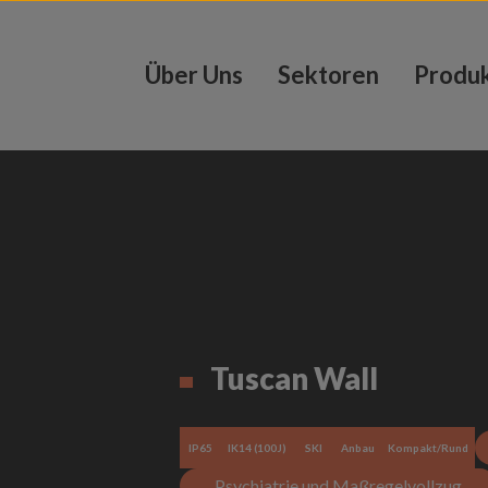
Über Uns
Sektoren
Produ
Tuscan Wall
IP65
IK14 (100J)
SKI
Anbau
Kompakt/Rund
Psychiatrie und Maßregelvollzug