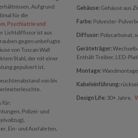
rhältnissen. Aufgrund
Gehäuse:
Gehäuse aus Zi
imal für die
Farbe:
Polyester-Pulverb
am
,
Psychiatrie und
er Lichtdiffusor ist aus
Diffusor:
Polycarbonat, s
chrauben gegen unbefugte
Geräteträger:
Wechselbar
äuse von Tuscan Wall
Enthält Treiber, LED-Pla
tem Stahl, der mit einer
tung gepulvert ist.
Montage:
Wandmontage
Leuchtenabstand von bis
Kabeleinführung:
rücksei
erimeterleuchte.
Design Life:
30+ Jahre.
W
 für:
htungen, Polizei- und
elvollzug),
r, Ein- und Ausfahrten,