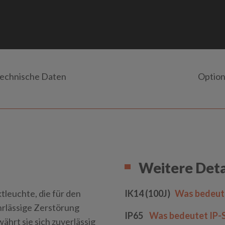
echnische Daten
Optio
Weitere Deta
tleuchte, die für den
IK14 (100J)
Was bedeute
ahrlässige Zerstörung
IP65
Was bedeutet IP-
ährt sie sich zuverlässig