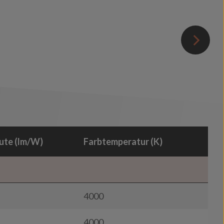
ute (lm/W)
Farbtemperatur (K)
4000
4000