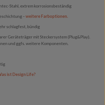
ntec-Stahl, extrem korrosionsbeständig
eschichtung –
weitere Farboptionen.
ehr schlagfest, bündig
er Geräteträger mit Steckersystem (Plug&Play).
tinen und ggfs. weitere Komponenten.
tig
as ist Design Life?