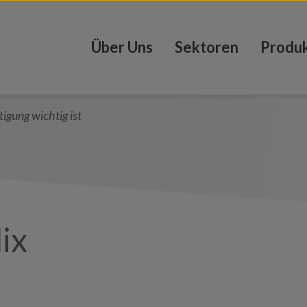
Über Uns
Sektoren
Produ
igung wichtig ist
lix