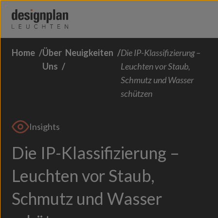
Zum Inhalt springen
Home
Über
Neuigkeiten
Die IP-Klassifizierung –
Über Uns
Uns
Leuchten vor Staub,
Sektoren
Schmutz und Wasser
schützen
Produkte
Kontakt
Insights
FAQs
Die IP-Klassifizierung –
Leuchten vor Staub,
Schmutz und Wasser