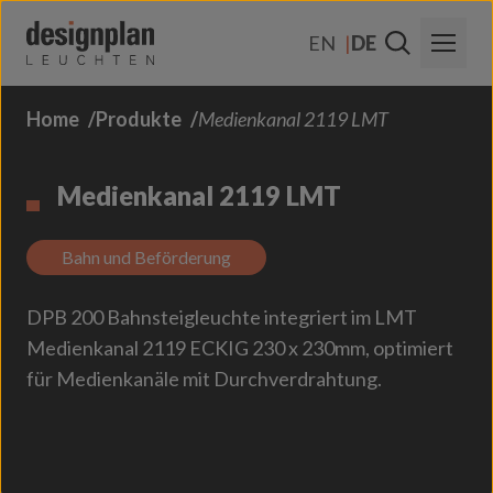
Zum Inhalt springen
EN
DE
Home
Produkte
Medienkanal 2119 LMT
Über Uns
Sektoren
Medienkanal 2119 LMT
Produkte
Bahn und Beförderung
Kontakt
DPB 200 Bahnsteigleuchte integriert im LMT
FAQs
Medienkanal 2119 ECKIG 230 x 230mm, optimiert
für Medienkanäle mit Durchverdrahtung.