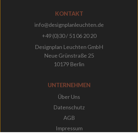
KONTAKT
info@designplanleuchten.de
+49 (0)30 / 51 06 20 20
Designplan Leuchten GmbH
Neue Grünstraße 25
10179 Berlin
UNTERNEHMEN
Über Uns
Datenschutz
AGB
Impressum