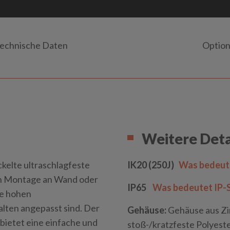
echnische Daten
Optio
Weitere Deta
ckelte ultraschlagfeste
IK20 (250J)
Was bedeute
en Montage an Wand oder
IP65
Was bedeutet IP-
ie hohen
lten angepasst sind. Der
Gehäuse:
Gehäuse aus Zi
bietet eine einfache und
stoß-/kratzfeste Polyest