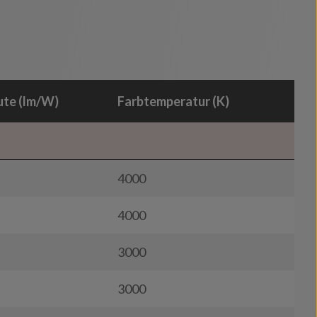
ute (lm/W)
Farbtemperatur (K)
4000
4000
3000
3000