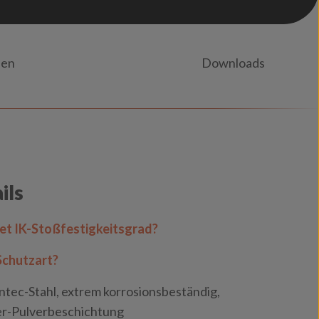
nen
Downloads
ils
t IK-Stoßfestigkeitsgrad?
Schutzart?
ntec-Stahl, extrem korrosionsbeständig,
er-Pulverbeschichtung