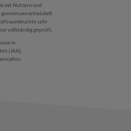
de mit Nutzern und
m
gemeinsam entwickelt
 Haftraumleuchte sehr
bor vollständig geprüft.
äume in
ten (JAA),
zanstalten