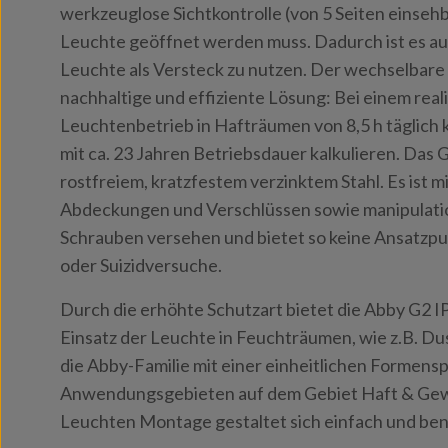
werkzeuglose Sichtkontrolle (von 5 Seiten einsehb
Leuchte geöffnet werden muss. Dadurch ist es au
Leuchte als Versteck zu nutzen. Der wechselbare 
nachhaltige und effiziente Lösung: Bei einem real
Leuchtenbetrieb in Hafträumen von 8,5 h täglich 
mit ca. 23 Jahren Betriebsdauer kalkulieren. Das
rostfreiem, kratzfestem verzinktem Stahl. Es ist m
Abdeckungen und Verschlüssen sowie manipulatio
Schrauben versehen und bietet so keine Ansatzpu
oder Suizidversuche.
Durch die erhöhte Schutzart bietet die Abby G2 I
Einsatz der Leuchte in Feuchträumen, wie z.B. Du
die Abby-Familie mit einer einheitlichen Formensp
Anwendungsgebieten auf dem Gebiet Haft & Gew
Leuchten Montage gestaltet sich einfach und ben