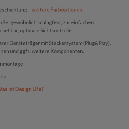
eschichtung –
weitere Farboptionen.
ußergewöhnlich schlagfest, zur einfachen
insehbar, optimale Sichtkontrolle
er Geräteträger mit Steckersystem (Plug&Play).
tinen und ggfs. weitere Komponenten.
enmontage
tig
as ist Design Life?