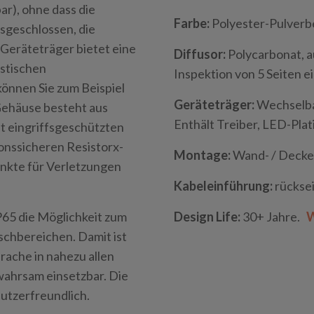
ar), ohne dass die
Farbe:
Polyester-Pulverb
sgeschlossen, die
Geräteträger bietet eine
Diffusor:
Polycarbonat, a
istischen
Inspektion von 5 Seiten e
können Sie zum Beispiel
Geräteträger:
Wechselbar
 Gehäuse besteht aus
Enthält Treiber, LED-Pla
it eingriffsgeschützten
nssicheren Resistorx-
Montage:
Wand- / Deck
nkte für Verletzungen
Kabeleinführung:
rücksei
P65 die Möglichkeit zum
Design Life:
30+ Jahre.
W
schbereichen. Damit ist
rache in nahezu allen
ahrsam einsetzbar. Die
utzerfreundlich.