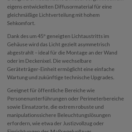
eigens entwickelten Diffusormaterial für eine
gleichmäßige Lichtverteilung mit hohem
Sehkomfort.
Dank des um 45° geneigten
Lichtaustritts im
Gehäus
e
wird das Licht gezielt
asymmetrisch
abgestrahlt
– ideal für die
Montage an der Wand
oder im
Deckenixe
l
. Die
wech
s
elba
re
Geräteträger-Einheit ermöglicht eine einfache
Wartung und zukünftige technische Upgrades.
Geeignet für öffentliche Bereiche wie
Personenunterführungen oder Perimeterbereiche
sowie Einsatzorte, die extrem robuste und
manipulationssichere Beleuchtungslösungen
erfordern, wie etwa der Justizvollzug oder
Einrichtungen des Maßregelvollzugs.