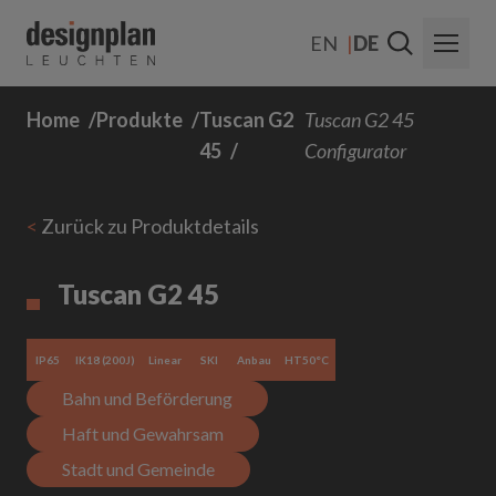
Zum Inhalt springen
EN
DE
Home
Produkte
Tuscan G2
Tuscan G2 45
Über Uns
45
Configurator
Sektoren
<
Zurück zu Produktdetails
Produkte
Kontakt
Tuscan G2 45
FAQs
IP65
IK18 (200J)
Linear
SKI
Anbau
HT50°C
Bahn und Beförderung
Haft und Gewahrsam
Stadt und Gemeinde