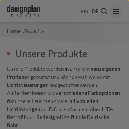
Zum Inhalt springen
EN
DE
Home
Produkte
Über Uns
Sektoren
Unsere Produkte
Produkte
Unsere Produkte werden in unserem
hauseigenen
Kontakt
Prüflabor
getestet und können wahlweise mit
Lichtsteuerungen
ausgestattet werden.
FAQs
Außerdem bieten wir
verschiedene Farboptionen
für unsere Leuchten sowie
individuellen
Lichtlösungen
an. Erfahren Sie mehr über
LED-
Retrofit
und
Redesign-Kits für die Deutsche
Bahn
.