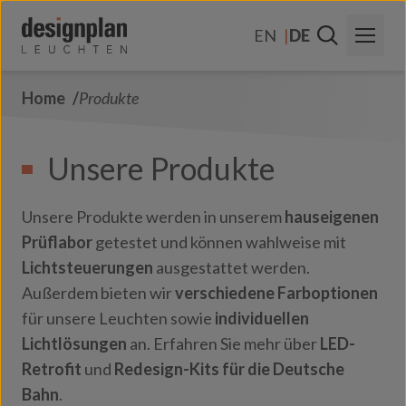
Zum Inhalt springen
EN
DE
Home
Produkte
Über Uns
Sektoren
Unsere Produkte
Produkte
Unsere Produkte werden in unserem
hauseigenen
Kontakt
Prüflabor
getestet und können wahlweise mit
Lichtsteuerungen
ausgestattet werden.
FAQs
Außerdem bieten wir
verschiedene Farboptionen
für unsere Leuchten sowie
individuellen
Lichtlösungen
an. Erfahren Sie mehr über
LED-
Retrofit
und
Redesign-Kits für die Deutsche
Bahn
.