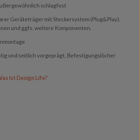
außergewöhnlich schlagfest
er Geräteträger mit Steckersystem (Plug&Play).
tinen und ggfs. weitere Komponenten.
enmontage
itig und seitlich vorgeprägt, Befestigungslöcher
as ist Design Life?