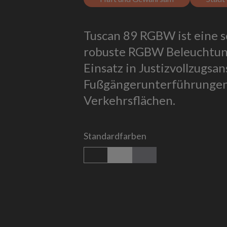
Tuscan 89 RGBW ist eine s
robuste RGBW Beleuchtung
Einsatz in Justizvollzugsan
Fußgängerunterführungen
Verkehrsflächen.
Standardfarben
schwarz strukturiert
weiß strukturiert
titan