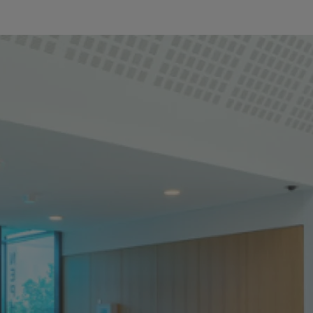
in Kliniken des Maßregelvollzugs sind in der Regel der e
und Verlassen der Einrichtung sind nur möglich, wenn der
n wird.