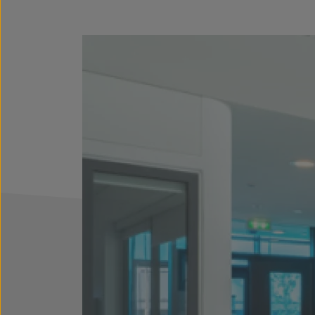
Eingangsbereich und Schleuse 
Bereich der Klinik. Betreten 
Eingangsgebäude freigegebe