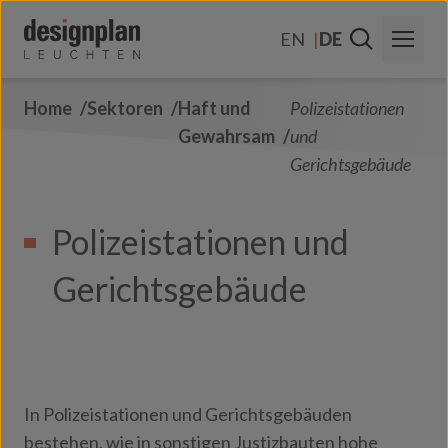
Zum Inhalt springen
EN
DE
Home
Sektoren
Haft und
Polizeistationen
Über Uns
Gewahrsam
und
Sektoren
Gerichtsgebäude
Produkte
Polizeistationen und
Kontakt
Gerichtsgebäude
FAQs
In Polizeistationen und Gerichtsgebäuden
bestehen, wie in sonstigen Justizbauten hohe