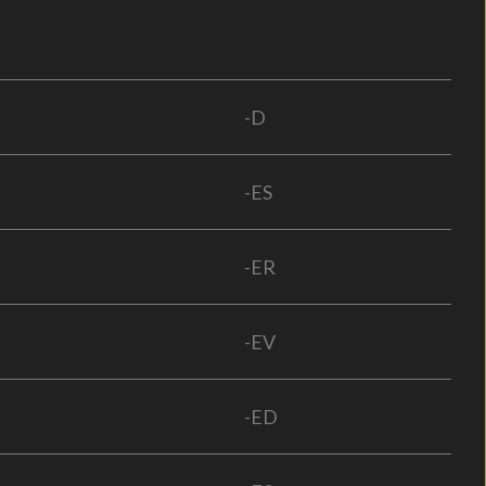
-D
-ES
-ER
-EV
-ED