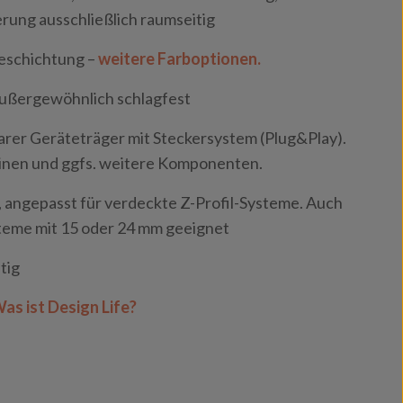
rung ausschließlich raumseitig
eschichtung –
weitere Farboptionen.
außergewöhnlich schlagfest
er Geräteträger mit Steckersystem (Plug&Play).
tinen und ggfs. weitere Komponenten.
angepasst für verdeckte Z-Profil-Systeme. Auch
steme mit 15 oder 24 mm geeignet
tig
as ist Design Life?