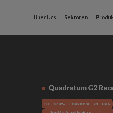
Über Uns
Sektoren
Produ
Quadratum G2 Rec
IP65
IK14 (100J)
Flächenleuchten
SKI
Einbau
Psychiatrie und Maßregelvollzug