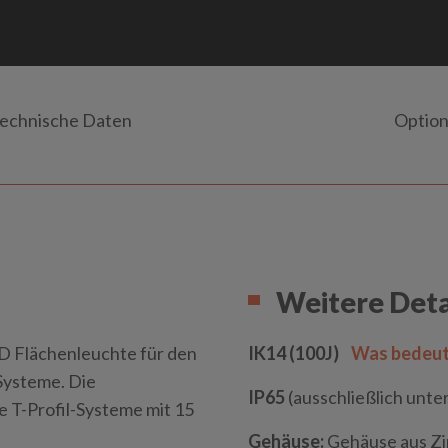
echnische Daten
Optio
Weitere Deta
D Flächenleuchte für den
IK14 (100J)
Was bedeut
Systeme. Die
IP65
(ausschließlich unter
e T-Profil-Systeme mit 15
Gehäuse:
Gehäuse aus Zi