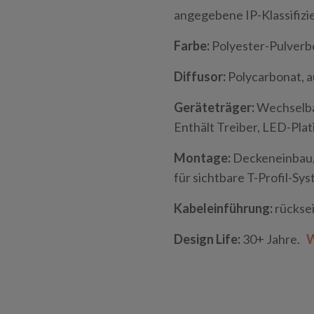
angegebene IP-Klassifizie
Farbe:
Polyester-Pulverb
Diffusor:
Polycarbonat, 
Geräteträger:
Wechselbar
Enthält Treiber, LED-Pla
Montage:
Deckeneinbau, 
für sichtbare T-Profil-Sy
Kabeleinführung:
rücksei
Design Life:
30+ Jahre.
W