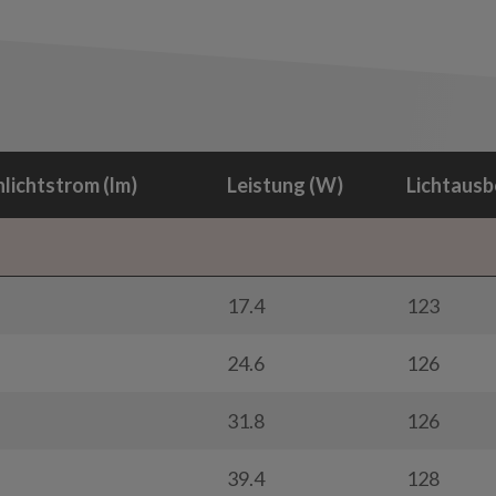
lichtstrom (lm)
Leistung (W)
Lichtausb
17.4
123
24.6
126
31.8
126
39.4
128