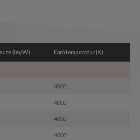
eute (lm/W)
Farbtemperatur (K)
4000
4000
4000
4000