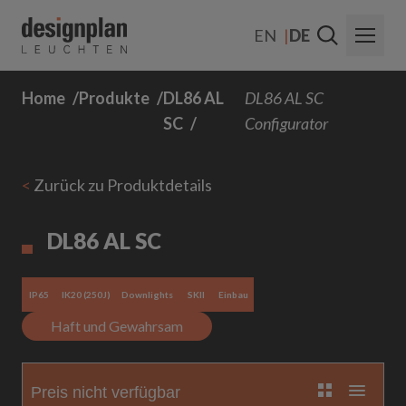
Zum Inhalt springen
EN
DE
Home
Produkte
DL86 AL
DL86 AL SC
Über Uns
SC
Configurator
Sektoren
<
Zurück zu Produktdetails
Produkte
Kontakt
DL86 AL SC
FAQs
IP65
IK20 (250J)
Downlights
SKII
Einbau
Haft und Gewahrsam