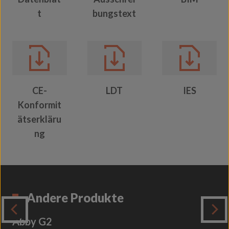
t
bungstext
CE-
LDT
IES
Konformit
ätserkläru
ng
Andere Produkte
Abby G2