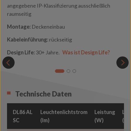
angegebene IP-Klassifizierung ausschließlich
raumseitig
Montage:
Deckeneinbau
Kabeleinführung:
rückseitig
Design Life:
30+ Jahre.
Was ist Design Life?
Technische Daten
DL86 AL
Leuchtenlichtstrom
Leistung
Lic
SC
(lm)
(W)
(lm