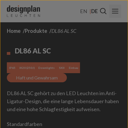
Zum Inhalt springen
EN
DE
Home
Produkte
DL86 AL SC
Über Uns
Sektoren
DL86 AL SC
Produkte
IP65
IK20 (250J)
Downlights
SKII
Einbau
Kontakt
Haft und Gewahrsam
FAQs
DL86 AL SC gehört zu den LED Leuchten im Anti-
Ligatur-Design, die eine lange Lebensdauer haben
und eine hohe Schlagfestigkeit aufweisen.
Standardfarben