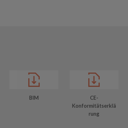
BIM
CE-
Konformitätserklä
rung