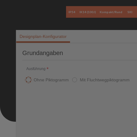
IP54
IK14 (100J)
Kompakt/Rund
SKI