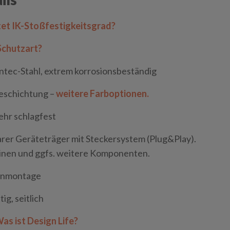
et IK-Stoßfestigkeitsgrad?
Schutzart?
ntec-Stahl
, extrem korrosionsbeständig
eschichtung –
weitere Farboptionen.
ehr schlagfest
er Geräteträger mit Steckersystem (Plug&Play).
tinen und ggfs. weitere Komponenten.
enmontage
ig, seitlich
as ist Design Life?