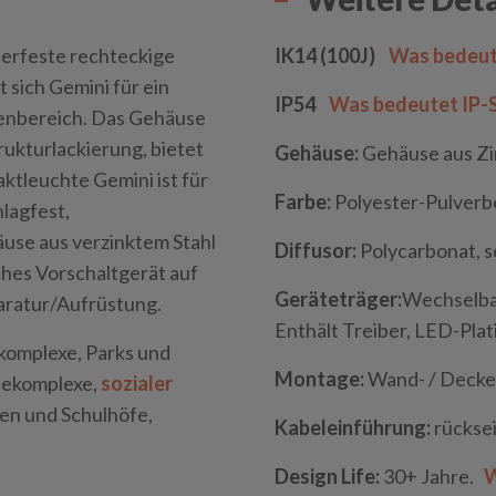
terfeste rechteckige
IK14 (100J)
Was bedeut
sich Gemini für ein
IP54
Was bedeutet IP-
enbereich. Das Gehäuse
rukturlackierung, bietet
Gehäuse:
Gehäuse aus
Zi
ktleuchte Gemini ist für
Farbe:
Polyester-Pulverb
lagfest,
use aus verzinktem Stahl
Diffusor:
Polycarbonat, s
ches Vorschaltgerät auf
Geräteträger:
Wechselbar
aratur/Aufrüstung.
Enthält Treiber, LED-Pla
komplexe, Parks und
Montage:
Wand- / Deck
bekomplexe,
sozialer
len und Schulhöfe,
Kabeleinführung:
rückseit
Design Life:
30+ Jahre.
W