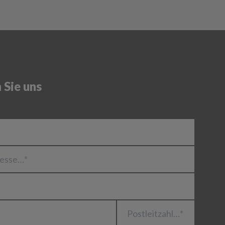
 Sie uns
se…*
Postleitzahl…*