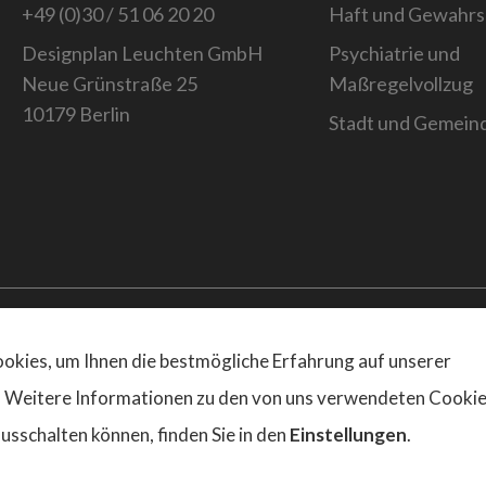
+49 (0)30 / 51 06 20 20
Haft und Gewahr
Designplan Leuchten GmbH
Psychiatrie und
Neue Grünstraße 25
Maßregelvollzug
10179 Berlin
Stadt und Gemein
Website Desig
kies, um Ihnen die bestmögliche Erfahrung auf unserer
. Weitere Informationen zu den von uns verwendeten Cooki
ausschalten können, finden Sie in den
Einstellungen
.