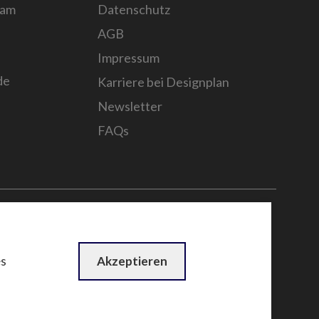
sam
Datenschutz
AGB
Impressum
de
Karriere bei Designplan
Newsletter
FAQs
n
by
WebBox
es
Akzeptieren