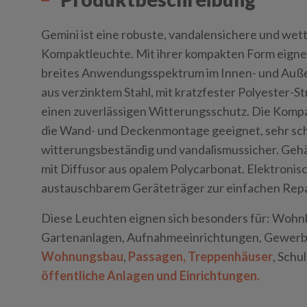
Gemini ist eine robuste, vandalensichere und wet
Kompaktleuchte. Mit ihrer kompakten Form eignet 
breites Anwendungsspektrum im Innen- und Auß
aus verzinktem Stahl, mit kratzfester Polyester-St
einen zuverlässigen Witterungsschutz. Die Kompa
die Wand- und Deckenmontage geeignet, sehr sch
witterungsbeständig und vandalismussicher. Gehä
mit Diffusor aus opalem Polycarbonat. Elektronis
austauschbarem Geräteträger zur einfachen Rep
Diese Leuchten eignen sich besonders für: Wohn
Gartenanlagen, Aufnahmeeinrichtungen, Gewer
Wohnungsbau
,
Passagen, Treppenhäuser
, Schu
öffentliche Anlagen und Einrichtungen.