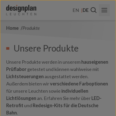
Zum Inhalt springen
EN
DE
Home
Produkte
Über Uns
Sektoren
Unsere Produkte
Produkte
Unsere Produkte werden in unserem
hauseigenen
Kontakt
Prüflabor
getestet und können wahlweise mit
Lichtsteuerungen
ausgestattet werden.
FAQs
Außerdem bieten wir
verschiedene Farboptionen
für unsere Leuchten sowie
individuellen
Lichtlösungen
an. Erfahren Sie mehr über
LED-
Retrofit
und
Redesign-Kits für die Deutsche
Bahn
.