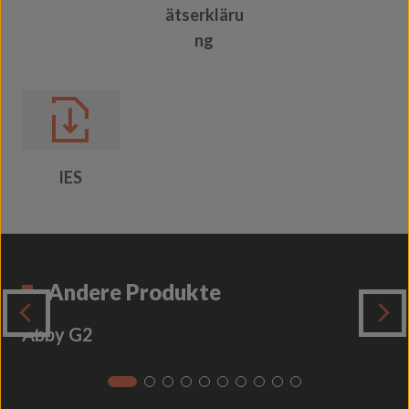
ätserkläru
ng
IES
Andere Produkte
Abby G2