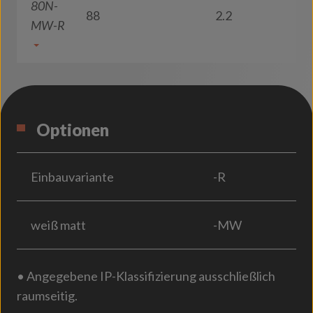
80N-
88
2.2
MW-R
Optionen
Einbauvariante
-R
weiß matt
-MW
• Angegebene IP-Klassifizierung ausschließlich
raumseitig.