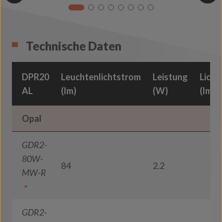
Technische Daten
DPR20
Leuchtenlichtstrom
Leistung
Licht
AL
(lm)
(W)
(lm/
Opal
GDR2-
80W-
84
2.2
MW-R
GDR2-