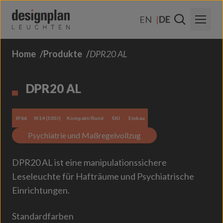
Zum Inhalt springen
EN
DE
Home
Produkte
DPR20 AL
Über Uns
Sektoren
DPR20 AL
Produkte
IP66
IK14 (100J)
Kompakt/Rund
SKI
Einbau
Kontakt
Psychiatrie und Maßregelvollzug
FAQs
DPR20 AL ist eine manipulationssichere
Leseleuchte für Hafträume und Psychiatrische
Einrichtungen.
Standardfarben