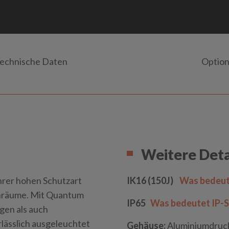
echnische Daten
Optio
Weitere Deta
rer hohen Schutzart
IK16 (150J)
Was bedeut
enräume. Mit Quantum
IP65
Was bedeutet IP-S
gen als auch
lässlich ausgeleuchtet
Gehäuse:
Aluminiumdruck