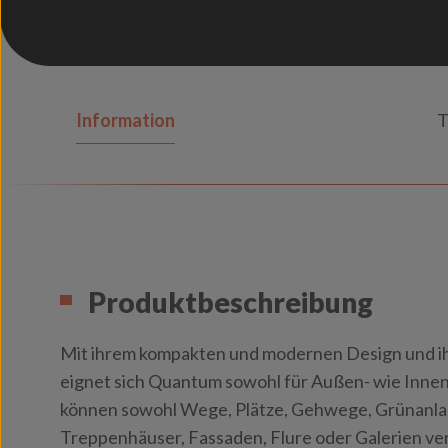
Information
T
Produktbeschreibung
Mit ihrem kompakten und modernen Design und ih
eignet sich Quantum sowohl für Außen- wie Inn
können sowohl Wege, Plätze, Gehwege, Grünanla
Treppenhäuser, Fassaden, Flure oder Galerien ver