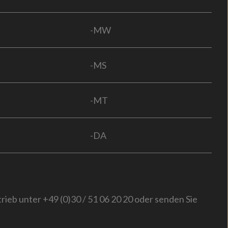
-MW
-MS
-MT
-DA
trieb unter +49 (0)30 / 51 06 20 20 oder senden Sie