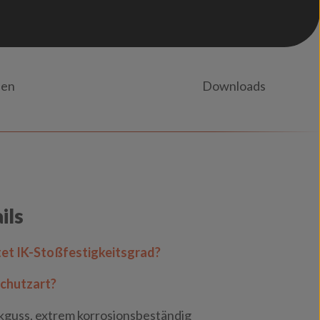
nen
Downloads
ils
et IK-Stoßfestigkeitsgrad?
chutzart?
guss, extrem korrosionsbeständig