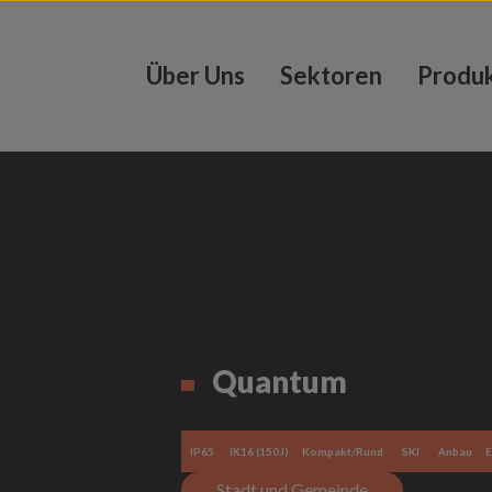
Über Uns
Sektoren
Produ
Quantum
IP65
IK16 (150J)
Kompakt/Rund
SKI
Anbau
E
Stadt und Gemeinde