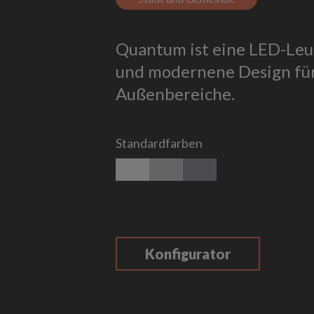
Quantum ist eine LED-Le
und modernene Design für
Außenbereiche.
Standardfarben
weiß matt
silber matt
titan
Konfigurator