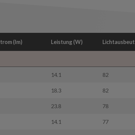
trom (lm)
Leistung (W)
Lichtausbeut
14.1
82
18.3
82
23.8
78
14.1
77