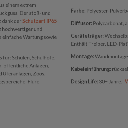
us einem extrem
Farbe:
Polyester-Pulverb
ckguss. Der stoß- und
t dank der
Schutzart IP65
Diffusor:
Polycarbonat, 
tz hochwertiger und
Geräteträger:
Wechselbar
ne einfache Wartung sowie
Enthält Treiber, LED-Pla
Montage:
Wandmontage
für: Schulen, Schulhöfe,
 öffentliche Anlagen,
Kabeleinführung:
rücksei
d Uferanlagen, Zoos,
gsbereiche, Flure,
Design Life:
30+ Jahre.
W