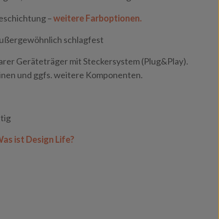
eschichtung –
weitere Farboptionen.
außergewöhnlich schlagfest
er Geräteträger mit Steckersystem (Plug&Play).
tinen und ggfs. weitere Komponenten.
tig
as ist Design Life?