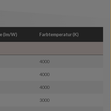
e (lm/W)
Farbtemperatur (K)
4000
4000
4000
3000