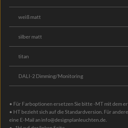
weiß matt
silber matt
titan
DALI-2 Dimming/Monitoring
• Für Farboptionen ersetzen Sie bitte -MT mit dem e
• HT bezieht sich auf die Standardversion. Für andere
eine E-Mail an info@designplanleuchten.de.
• -1H auf der linken Seite.