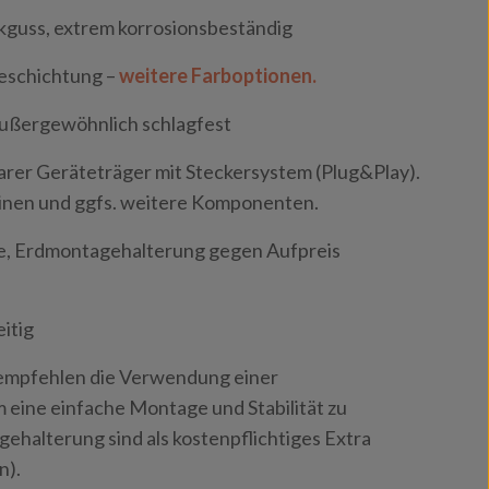
guss, extrem korrosionsbeständig
eschichtung –
weitere Farboptionen.
außergewöhnlich schlagfest
rer Geräteträger mit Steckersystem (Plug&Play).
tinen und ggfs. weitere Komponenten.
 Erdmontagehalterung gegen Aufpreis
itig
empfehlen die Verwendung einer
eine einfache Montage und Stabilität zu
ehalterung sind als kostenpflichtiges Extra
n).