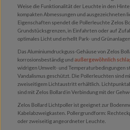
Weise die Funktionalität der Leuchte in den Hint
kompakten Abmessungen und ausgezeichneten li
Eigenschaften spendet die Pollerleuchte Zelos Bol
Grundstücksgrenzen, in Einfahrten oder auf Zuf
optimales Licht und erhellt Park- und Grünanlagen
Das Aluminiumdruckguss-Gehäuse von Zelos Bolla
korrosionsbeständig und
außergewöhnlich schla
widrigen Umwelt- und Temperaturbedingungen sta
Vandalismus geschützt. Die Pollerleuchten sind mi
zweiseitigem Lichtaustritt erhältlich. Lichtpunk
sind mit Zelos Bollard in Verbindung mit der Gehw
Zelos Bollard Lichtpoller ist geeignet zur Bode
Kabelabzweigkasten. Pollergrundform: Rechteckpro
oder zweiseitig angeordneter Leuchte.