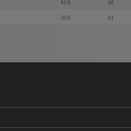
16.8
68
32.8
61