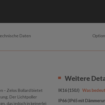
echnische Daten
Optio
Weitere Deta
 – Zelos Bollard bietet
IK16 (150J)
Was bedeut
ung. Der Lichtpoller
IP66 (IP65 mit Dämmeru
n, das jedoch in keinerlei