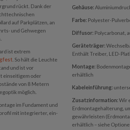
ergrund rückt. Dank der
Gehäuse:
Aluminiumdruck
chttechnischen
Farbe:
Polyester-Pulverb
lard auf Parkplätzen, an
ahrts- und Gehwegen
Diffusor:
Polycarbonat, 
.
Geräteträger:
Wechselba
rd ist extrem
Enthält Treiber, LED-Pla
gfest
. So hält die Leuchte
Montage:
Bodenmontage,
nd und ist vor
erhältlich
t einseitigem oder
tabstände von 8 Metern
Kabeleinführung:
unterse
egoptik möglich.
Zusatzinformation:
Wir 
nmontage im Fundament und
Erdmontagehalterung, um 
fil mit integrierter, ein-
gewährleisten (Erdmontag
erhältlich – siehe Optione