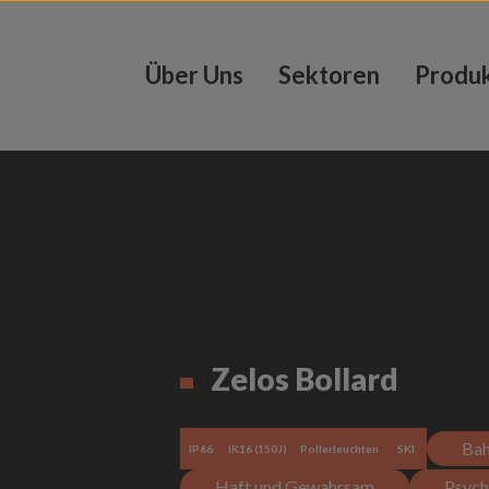
Über Uns
Sektoren
Produ
Zelos Bollard
Bah
IP66
IK16 (150J)
Pollerleuchten
SKI
Haft und Gewahrsam
Psych