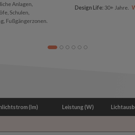
liche Anlagen,
Design Life:
30+ Jahre.
W
fe, Schulen,
ng, Fußgängerzonen.
lichtstrom (lm)
Leistung (W)
Lichtausb