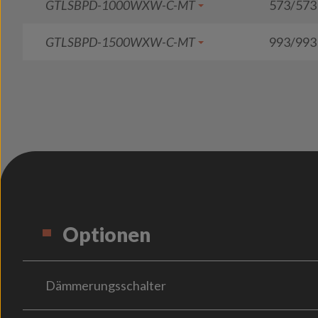
GTLSBPD-1000WXW-C-MT
573/573
GTLSBPD-1500WXW-C-MT
993/993
Optionen
Dämmerungsschalter