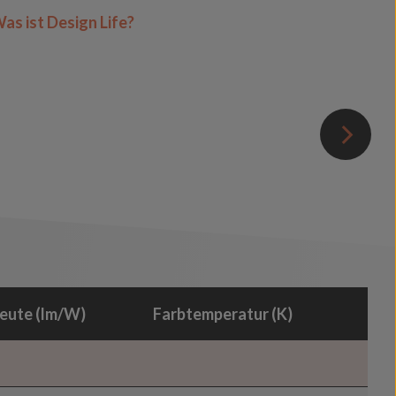
as ist Design Life?
eute (lm/W)
Farbtemperatur (K)