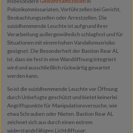
insbesondere
Gewahrsamszellen
in
Polizeikommissariaten, Vorführzellen bei Gericht,
Beobachtungszellen oder Arrestzellen. Die
suizidhemmende Leuchte ist aufgrund ihrer
Verarbeitung außergewöhnlich schlagfest und für
Situationen mit einem hohen Vandalismusrisiko
geeignet. Die Besonderheit der Bastion Rear AL
ist, dass sie fest in eine Wandöffnung integriert
wird und ausschließlich rückwärtig gewartet
werden kann.
So ist die suizidhemmende Leuchte vor Öffnung
durch Unbefugte geschützt und bietet keinerlei
Angriffspunkte für Manipulationsversuche, wie
etwa Schrauben oder Nieten. Bastion Rear AL
zeichnet sich aus durch einen extrem
widerstandsfähigen Lichtdiffusor: