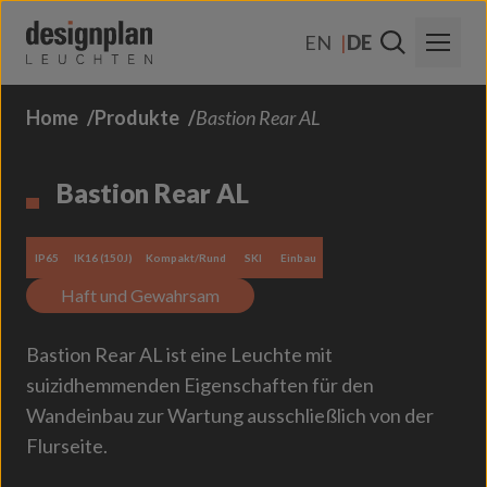
Zum Inhalt springen
EN
DE
Home
Produkte
Bastion Rear AL
Über Uns
Sektoren
Bastion Rear AL
Produkte
IP65
IK16 (150J)
Kompakt/Rund
SKI
Einbau
Kontakt
Haft und Gewahrsam
FAQs
Bastion Rear AL ist eine Leuchte mit
suizidhemmenden Eigenschaften für den
Wandeinbau zur Wartung ausschließlich von der
Flurseite.