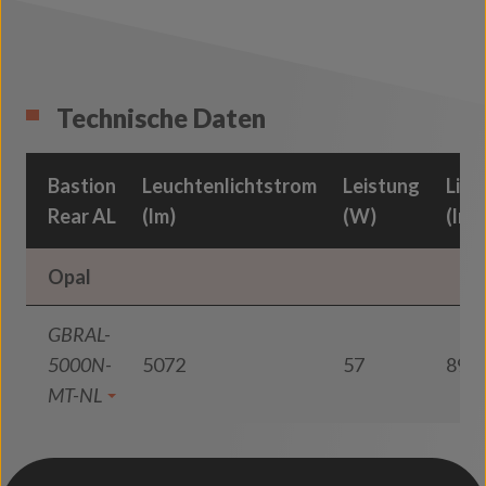
Technische Daten
Bastion
Leuchtenlichtstrom
Leistung
Lich
Rear AL
(lm)
(W)
(lm
Opal
GBRAL-
5000N-
5072
57
89
MT-NL