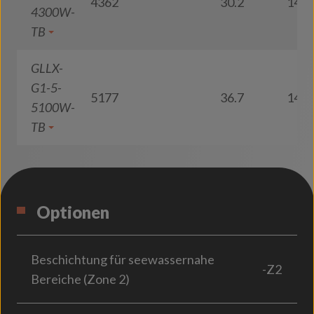
4362
30.2
145
4300W-
TB
GLLX-
G1-5-
5177
36.7
141
5100W-
TB
Optionen
Beschichtung für seewassernahe
-Z2
Bereiche (Zone 2)