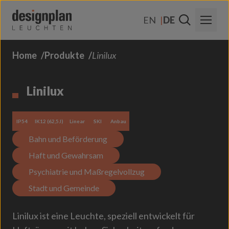
Zum Inhalt springen
EN
DE
Home
Produkte
Linilux
Über Uns
Sektoren
Linilux
Produkte
IP54
IK12 (62,5J)
Linear
SKI
Anbau
Kontakt
Bahn und Beförderung
FAQs
Haft und Gewahrsam
Psychiatrie und Maßregelvollzug
Stadt und Gemeinde
Linilux ist eine Leuchte, speziell entwickelt für