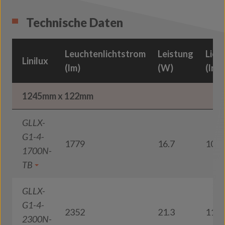
Technische Daten
Leuchtenlichtstrom
Leistung
Lich
Linilux
(lm)
(W)
(lm/
1245mm x 122mm
GLLX-
G1-4-
1779
16.7
106
1700N-
TB
GLLX-
G1-4-
2352
21.3
110
2300N-