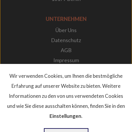
UNTERNEHMEN
Über Uns
Datenschutz
AGB
Impressum
Karriere bei Designplan
Wir verwenden Cookies, um Ihnen die bestmögliche
Newsletter
Erfahrung auf unserer Website zu bieten. Weitere
FAQs
Informationen zu den von uns verwendeten Cookies
und wie Sie diese ausschalten können, finden Sie in den
Einstellungen
.
© 2026. Designplan.
USt.-ID-Nr: DE367997600