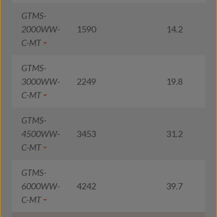
GTMS-
2000WW-
1590
14.2
1
C-MT
GTMS-
3000WW-
2249
19.8
1
C-MT
GTMS-
4500WW-
3453
31.2
1
C-MT
GTMS-
6000WW-
4242
39.7
1
C-MT