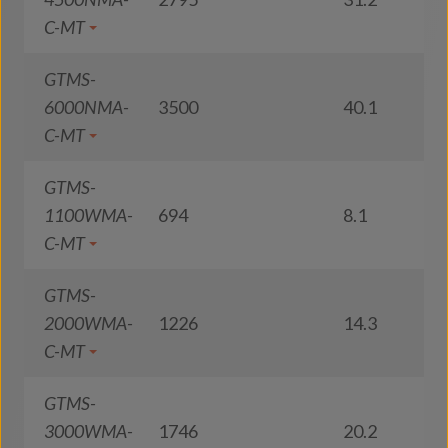
C-MT
GTMS-
6000NMA-
3500
40.1
8
C-MT
GTMS-
1100WMA-
694
8.1
8
C-MT
GTMS-
2000WMA-
1226
14.3
8
C-MT
GTMS-
3000WMA-
1746
20.2
8