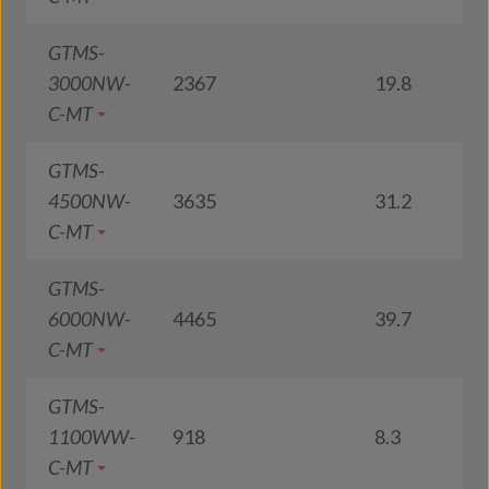
GTMS-
3000NW-
2367
19.8
1
C-MT
GTMS-
4500NW-
3635
31.2
1
C-MT
GTMS-
6000NW-
4465
39.7
1
C-MT
GTMS-
1100WW-
918
8.3
1
C-MT