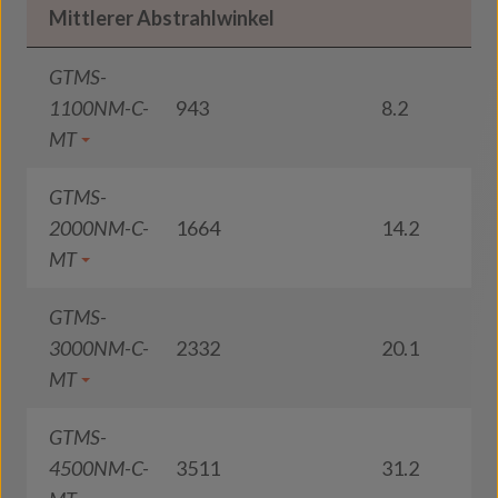
Mittlerer Abstrahlwinkel
GTMS-
1100NM-C-
943
8.2
1
MT
GTMS-
2000NM-C-
1664
14.2
1
MT
GTMS-
3000NM-C-
2332
20.1
1
MT
GTMS-
4500NM-C-
3511
31.2
1