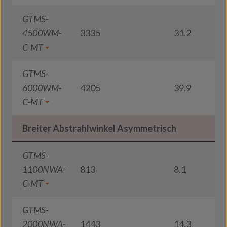
GTMS-
4500WM-
3335
31.2
1
C-MT
GTMS-
6000WM-
4205
39.9
1
C-MT
Breiter Abstrahlwinkel Asymmetrisch
GTMS-
1100NWA-
813
8.1
1
C-MT
GTMS-
2000NWA-
1443
14.3
1