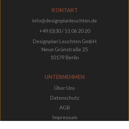
KONTAKT
info@designplanleuchten.de
+49 (0)30 / 51 06 20 20
Designplan Leuchten GmbH
Neue Grünstraße 25
10179 Berlin
UNTERNEHMEN
Über Uns
Datenschutz
AGB
Impressum
Karriere bei Designplan