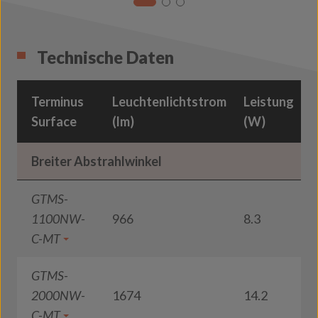
Technische Daten
Terminus
Leuchtenlichtstrom
Leistung
L
Surface
(lm)
(W)
(
Breiter Abstrahlwinkel
GTMS-
1100NW-
966
8.3
1
C-MT
GTMS-
2000NW-
1674
14.2
1
C-MT