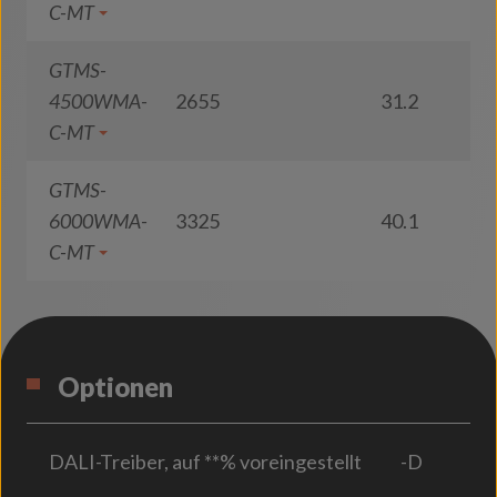
C-MT
GTMS-
4500WMA-
2655
31.2
8
C-MT
GTMS-
6000WMA-
3325
40.1
8
C-MT
Optionen
DALI-Treiber, auf **% voreingestellt
-D