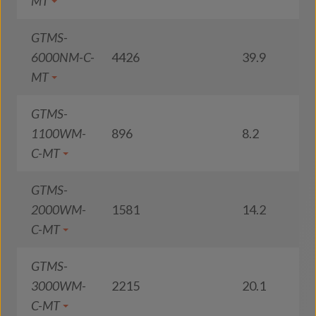
MT
GTMS-
6000NM-C-
4426
39.9
1
MT
GTMS-
1100WM-
896
8.2
1
C-MT
GTMS-
2000WM-
1581
14.2
1
C-MT
GTMS-
3000WM-
2215
20.1
1
C-MT