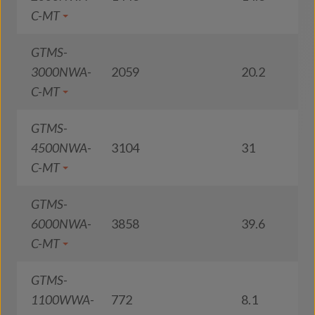
C-MT
GTMS-
3000NWA-
2059
20.2
1
C-MT
GTMS-
4500NWA-
3104
31
1
C-MT
GTMS-
6000NWA-
3858
39.6
9
C-MT
GTMS-
1100WWA-
772
8.1
9