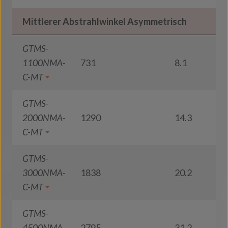
Mittlerer Abstrahlwinkel Asymmetrisch
GTMS-
1100NMA-
731
8.1
9
C-MT
GTMS-
2000NMA-
1290
14.3
9
C-MT
GTMS-
3000NMA-
1838
20.2
9
C-MT
GTMS-
4500NMA-
2795
31.2
9