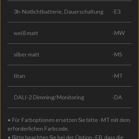
3h-Notlichtbatterie, Dauerschaltung
-E3
weiß matt
-MW
silber matt
-MS
titan
-MT
DALI-2 Dimming/Monitoring
-DA
• Für Farboptionen ersetzen Sie bitte -MT mit dem
erforderlichen Farbcode.
• Bitte beachten Sie bei der Option -EB, dass die