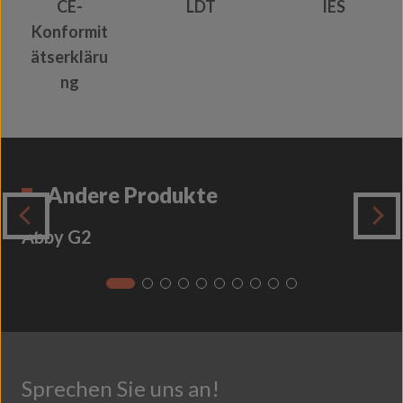
CE-
LDT
IES
Konformit
ätserkläru
ng
Andere Produkte
Abby G2
Sprechen Sie uns an!