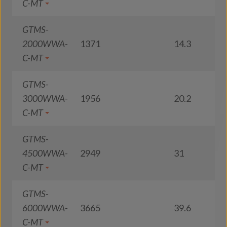
C-MT
GTMS-
2000WWA-
1371
14.3
9
C-MT
GTMS-
3000WWA-
1956
20.2
9
C-MT
GTMS-
4500WWA-
2949
31
9
C-MT
GTMS-
6000WWA-
3665
39.6
9
C-MT