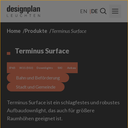
Zum Inhalt springen
EN
DE
Home
Produkte
Terminus Surface
Über Uns
Sektoren
Terminus Surface
Produkte
IP65
IK11 (50J)
Downlights
SKI
Anbau
Kontakt
Bahn und Beförderung
FAQs
Stadt und Gemeinde
Terminus Surface ist ein schlagfestes und robustes
Aufbaudownlight, das auch für größere
Raumhöhen geeignet ist.