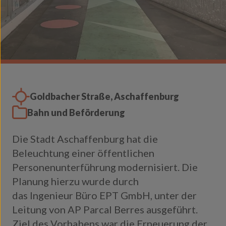
Goldbacher Straße, Aschaffenburg
Bahn und Beförderung
Die Stadt Aschaffenburg hat die
Beleuchtung einer öffentlichen
Personenunterführung modernisiert. Die
Planung
hierzu
wurde durch
das
Ingenieur
Büro
EPT
GmbH,
unter der
Leitung von
AP
Parcal
Berres
aus
geführt.
Ziel des Vorhabens war die Erneuerung der