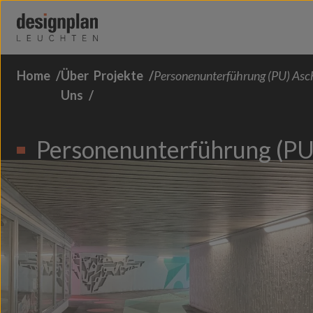
Zum Inhalt springen
Home
Über
Projekte
Personenunterführung (PU) Asc
Über Uns
Uns
Sektoren
Personenunterführung (PU
Produkte
Kontakt
FAQs