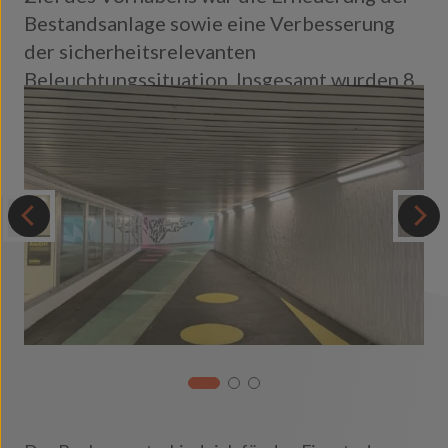
Bestandsanlage sowie eine Verbesserung
der sicherheitsrelevanten
Beleuchtungssituation. Insgesamt wurden 8
Leuchten des
Typs
Tuscan
89
Angled
installiert.